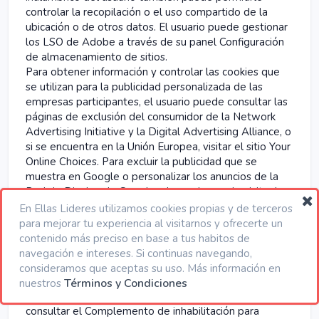
controlar la recopilación o el uso compartido de la
ubicación o de otros datos. El usuario puede gestionar
los LSO de Adobe a través de su panel Configuración
de almacenamiento de sitios.
Para obtener información y controlar las cookies que
se utilizan para la publicidad personalizada de las
empresas participantes, el usuario puede consultar las
páginas de exclusión del consumidor de la Network
Advertising Initiative y la Digital Advertising Alliance, o
si se encuentra en la Unión Europea, visitar el sitio Your
Online Choices. Para excluir la publicidad que se
muestra en Google o personalizar los anuncios de la
Red de Display de Google, el usuario puede visitar la
página Configuración de anuncios de Google. Para
En
Ellas Lideres
utilizamos cookies propias y de terceros
excluir los anuncios específicos de Taboola, el usuario
para mejorar tu experiencia al visitarnos y ofrecerte un
puede consultar el enlace de exclusión voluntaria en su
contenido más preciso en base a tus habitos de
Política de cookies.
navegación e intereses. Si continuas navegando,
Para dejar de permitir que Google Analytics, Hotjar,
consideramos que aceptas su uso. Más información en
Mixpanel, ZoomInfo o Clearbit utilicen sus datos para
Términos y Condiciones
nuestros
el análisis o el enriquecimiento, el usuario puede
consultar el Complemento de inhabilitación para